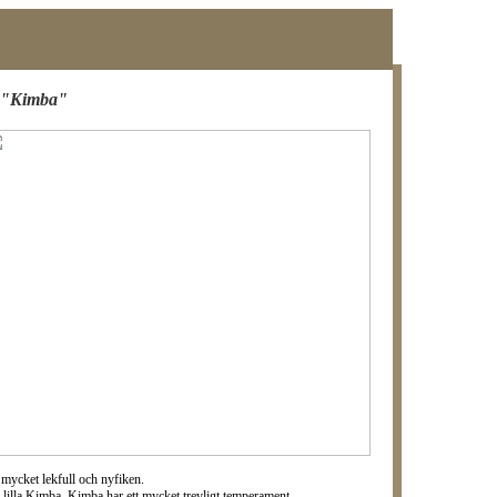
a "Kimba"
 mycket lekfull och nyfiken.
å lilla Kimba. Kimba har ett mycket trevligt temperament.