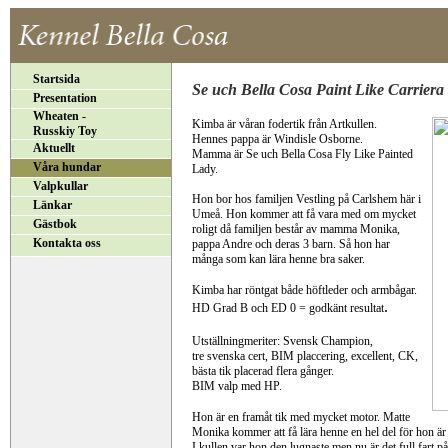
Startsida
Se uch Bella Cosa Paint Like Carrier
Presentation
Wheaten -
Kimba är våran fodertik från Artkullen.
Russkiy Toy
Hennes pappa är Windisle Osborne.
Aktuellt
Mamma är Se uch Bella Cosa Fly Like Painted
Våra hundar
Lady.
Valpkullar
Hon bor hos familjen Vestling på Carlshem här i
Länkar
Umeå. Hon kommer att få vara med om mycket
Gästbok
roligt då familjen består av mamma Monika,
Kontakta oss
pappa Andre och deras 3 barn. Så hon har
många som kan lära henne bra saker.
Kimba har röntgat både höftleder och armbågar.
.
HD Grad B och ED 0 = godkänt resultat
Utställningmeriter: Svensk Champion,
tre svenska cert, BIM placcering, excellent, CK,
bästa tik placerad flera gånger.
BIM valp med HP.
Hon är en framåt tik med mycket motor. Matte
Monika kommer att få lära henne en hel del för hon är
I kullen var hon den lugnaste men nu är det full fart p